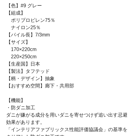
【色】#9 グレー
【組成】
ポリプロピレン75％
ナイロン25％
【パイル長】7/3mm
【サイズ】
170×220cm
220×250cm
【生産国】日本
【製法】タフテッド
【柄・デザイン】抽象
【おすすめ空間】廊下・共用部
【機能】
・防ダニ加工
ダニが嫌がる成分を用いダニを寄せつけず追い出す忌避
効果があります。
「インテリアファブリックス性能評価協議会」の基準を