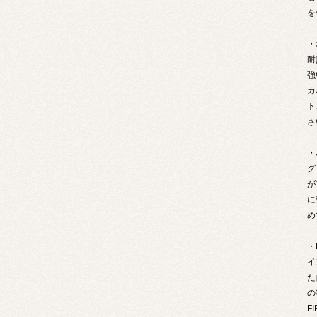
を
・
耐
強
カ
ト
さ
・
グ
が
に
め
・
イ
た
の
F