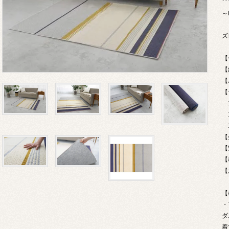
～
ズ
【
【
【
1
1
1
【
【
【
【
【
・
ダ
着