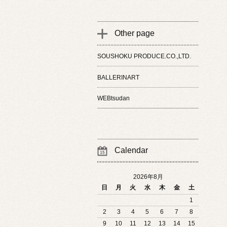
Other page
SOUSHOKU PRODUCE.CO.,LTD.
BALLERINART
WEBtsudan
Calendar
2026年8月
日
月
火
水
木
金
土
1
2
3
4
5
6
7
8
9
10
11
12
13
14
15