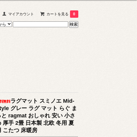
マイアカウント
カートを見る
0
ラグマット スミノエ Mid-
tyle グレー ラグ マット らぐ ま
と ragmat おしゃれ 安い 小さ
 厚手 2畳 日本製 北欧 冬用 夏
用 こたつ 床暖房