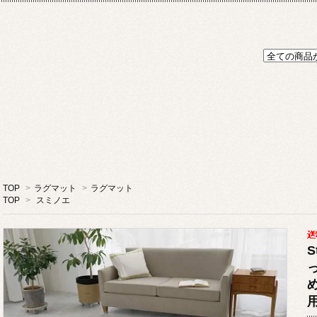
TOP
>
ラグマット
>
ラグマット
TOP
>
スミノエ
S
っ
め