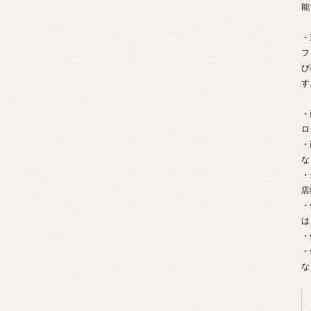
能
・
フ
び
す
・
ロ
・
な
・
店
・
は
・
・
な