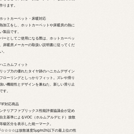
作ります。
ホットカーペット・床暖対応
熱加工をし、ホットカーペットや床暖房の熱に
い製品です。
バーとしてご使用になる際は、ホットカーペッ
、床暖房メーカーの取扱い説明書に従ってくだ
い。
ハニカムフィット
リップ力の優れたタイヤ跡のハニカムデザイン
フローリングとしっかりフィット。ズレや滑り
強い機能性とデザインを兼ねた、新しい滑り止
です。
FIF対応商品
ンテリアファブリックス性能評価協議会が定め
自主基準によるVOC（ホルムアルデヒド）放散
等級区分を表示した統一マーク。
IF☆☆☆☆は放散速度5μg/m2h以下の最上位の性