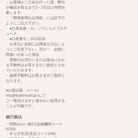
・お客様がご入金を行った後、弊社
が確認を取るまで2～3日ほど時間を
要します。
・「郵便振替払込用紙」には以下の
ようにご記入下さい。
●口座名義：カ）ソウショクプロデ
ュース
●口座番号：1015810
・お支払い金額にお間違えのないよ
うにご注意下さい。万が一、金額に
間違いがあった場合、
差額のお支払いまたは返金にかか
る手数料はお客さまのご負担とさせ
ていただきます。
・振替手数料はお客さまのご負担と
なります。
●お振込後、メール(
info@ballerinart.jp )にて
ご一報頂けますと速やかに処理する
ことが可能です。
銀行振込
・関西みらい銀行(金融機関コード
0159)
・中もず支店(支店コード248)