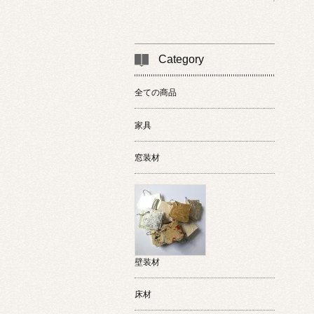
Category
全ての商品
家具
窓装材
壁装材
床材