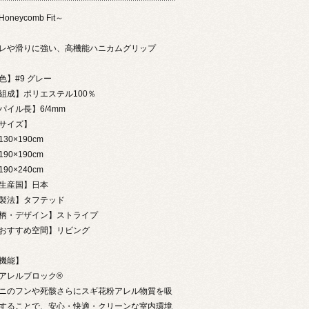
Honeycomb Fit～
レや滑りに強い、高機能ハニカムグリップ
色】#9 グレー
組成】ポリエステル100％
パイル長】6/4mm
【サイズ】
30×190cm
90×190cm
90×240cm
生産国】日本
製法】タフテッド
柄・デザイン】ストライプ
おすすめ空間】リビング
機能】
アレルブロック®
ニのフンや死骸さらにスギ花粉アレル物質を吸
することで、安心・快適・クリーンな室内環境