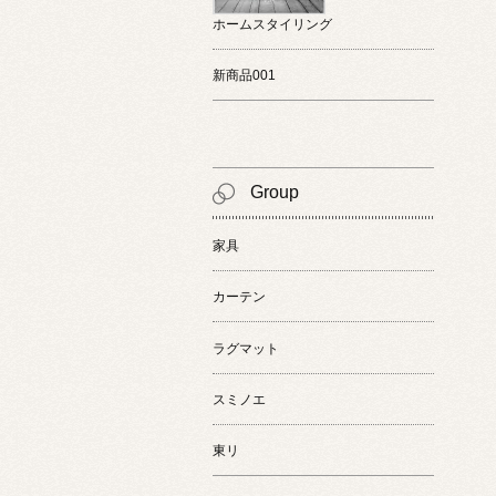
ホームスタイリング
新商品001
Group
家具
カーテン
ラグマット
スミノエ
東リ