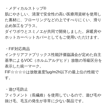
・メディカルストップ®
肌にやさしい、清潔で安全性の高い医療用資材を使用し
た裏材に、フローリングなどの上ですべりにくい、滑り
止め加工をプラス。
ダイワボウとスミノエが共同で開発しました。床暖房や
ホットカーペットカバーとしてもご使用いただけます。
・FIF対応商品
インテリアファブリックス性能評価協議会が定めた自主
基準によるVOC（ホルムアルデヒド）放散の等級区分を
表示した統一マーク。
FIF☆☆☆☆は放散速度5μg/m2h以下の最上位の性能で
す。
・遊び毛防止
フィラメント（長繊維）を使用しているので、遊び毛や
抜け毛、毛玉の発生が非常に少ない製品です。