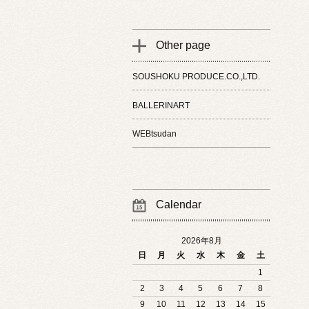
Other page
SOUSHOKU PRODUCE.CO.,LTD.
BALLERINART
WEBtsudan
Calendar
2026年8月
日
月
火
水
木
金
土
1
2
3
4
5
6
7
8
9
10
11
12
13
14
15