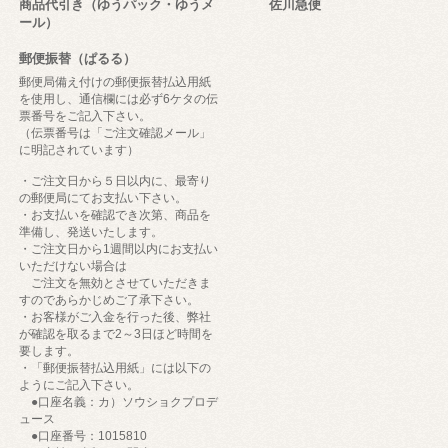
商品代引き（ゆうパック・ゆうメ
佐川急便
ール）
郵便振替（ぱるる）
郵便局備え付けの郵便振替払込用紙
を使用し、通信欄には必ず6ケタの伝
票番号をご記入下さい。
（伝票番号は「ご注文確認メール」
に明記されています）
・ご注文日から５日以内に、最寄り
の郵便局にてお支払い下さい。
・お支払いを確認でき次第、商品を
準備し、発送いたします。
・ご注文日から1週間以内にお支払い
いただけない場合は
ご注文を無効とさせていただきま
すのであらかじめご了承下さい。
・お客様がご入金を行った後、弊社
が確認を取るまで2～3日ほど時間を
要します。
・「郵便振替払込用紙」には以下の
ようにご記入下さい。
●口座名義：カ）ソウショクプロデ
ュース
●口座番号：1015810