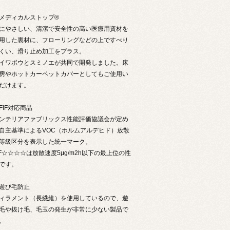
メディカルストップ®
にやさしい、清潔で安全性の高い医療用資材を
用した裏材に、フローリングなどの上ですべり
くい、滑り止め加工をプラス。
イワボウとスミノエが共同で開発しました。床
房やホットカーペットカバーとしてもご使用い
だけます。
FIF対応商品
ンテリアファブリックス性能評価協議会が定め
自主基準によるVOC（ホルムアルデヒド）放散
等級区分を表示した統一マーク。
IF☆☆☆☆は放散速度5μg/m2h以下の最上位の性
です。
遊び毛防止
ィラメント（長繊維）を使用しているので、遊
毛や抜け毛、毛玉の発生が非常に少ない製品で
。