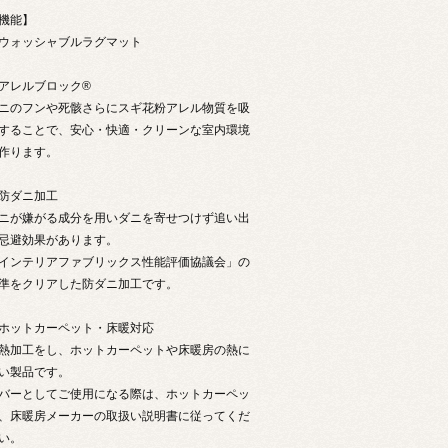
機能】
ウォッシャブルラグマット
アレルブロック®
ニのフンや死骸さらにスギ花粉アレル物質を吸
することで、安心・快適・クリーンな室内環境
作ります。
防ダニ加工
ニが嫌がる成分を用いダニを寄せつけず追い出
忌避効果があります。
インテリアファブリックス性能評価協議会」の
準をクリアした防ダニ加工です。
ホットカーペット・床暖対応
熱加工をし、ホットカーペットや床暖房の熱に
い製品です。
バーとしてご使用になる際は、ホットカーペッ
、床暖房メーカーの取扱い説明書に従ってくだ
い。