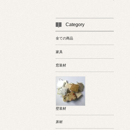
Category
全ての商品
家具
窓装材
壁装材
床材