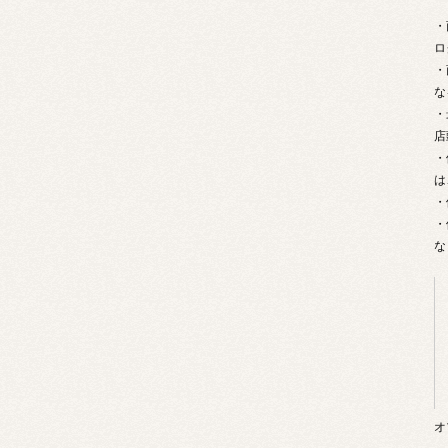
・
ロ
・
な
・
店
・
は
・
・
な
オ