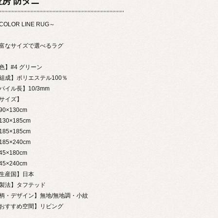
暖房 防ダニ
COLOR LINE RUG～
富なサイズで選べるラグ
色】#4 グリーン
組成】ポリエステル100％
パイル長】10/3mm
【サイズ】
0×130cm
30×185cm
85×185cm
85×240cm
5×180cm
5×240cm
生産国】日本
製法】タフテッド
柄・デザイン】無地/無地調・小紋
おすすめ空間】リビング