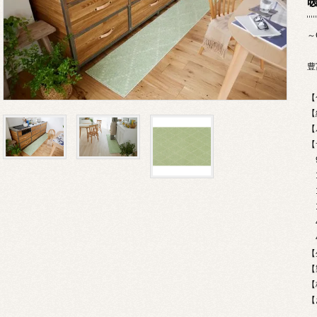
～
豊
【
【
【
9
1
1
1
4
4
【
【
【
【