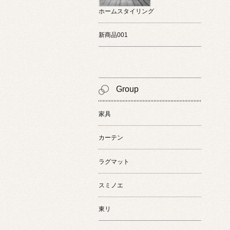
ホームスタイリング
新商品001
Group
家具
カーテン
ラグマット
スミノエ
東リ