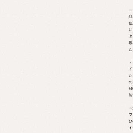
・
肌
使
に
ダ
暖
た
・
イ
た
の
F
能
・
フ
び
す