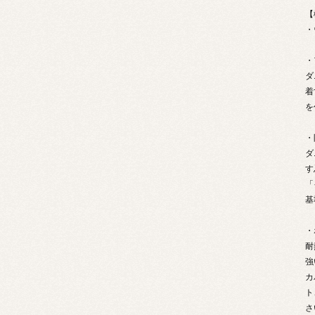
【
・
・
ダ
着
を
・
ダ
す
「
基
・
耐
強
カ
ト
さ