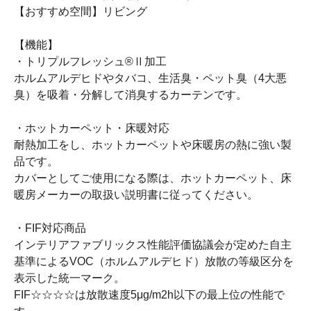
【おすすめ空間】リビング
【機能】
・トリプルフレッシュ®Ⅱ加工
ホルムアルデヒドやタバコ、生活臭・ペット臭（4大悪
臭）を吸着・分解して消臭するカーテンです。
・ホットカーペット・床暖対応
耐熱加工をし、ホットカーペットや床暖房の熱に強い製
品です。
カバーとしてご使用になる際は、ホットカーペット、床
暖房メーカーの取扱い説明書に従ってください。
・FIF対応商品
インテリアファブリックス性能評価協議会が定めた自主
基準によるVOC（ホルムアルデヒド）放散の等級区分を
表示した統一マーク。
FIF☆☆☆☆は放散速度5μg/m2h以下の最上位の性能で