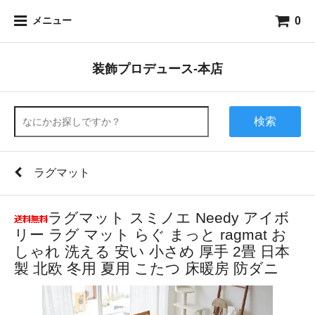
0
メニュー
装飾プロデュース-本店
検索
ラグマット
ラグマット スミノエ Needy アイボ
リー ラグ マット らぐ まっと ragmat お
しゃれ 洗える 安い 小さめ 厚手 2畳 日本
製 北欧 冬用 夏用 こたつ 床暖房 防ダニ