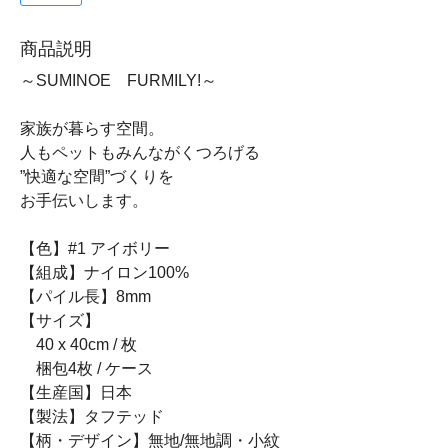
商品説明
～SUMINOE FURMILY!～
家族が暮らす空間。
人もペットもみんながくつろげる
”快適な空間”づくりを
お手伝いします。
【色】#1 アイボリー
【組成】ナイロン100%
【パイル長】8mm
【サイズ】
40 x 40cm / 枚
梱包4枚 / ケース
【生産国】日本
【製法】タフテッド
【柄・デザイン】無地/無地調・小紋