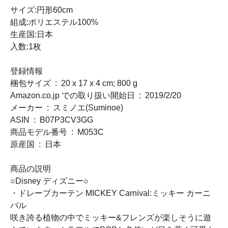
サイズ:円形60cm
組成:ポリエステル100%
生産国:日本
入数:1枚
登録情報
梱包サイズ ‏ : ‎ 20 x 17 x 4 cm; 800 g
Amazon.co.jp での取り扱い開始日 ‏ : ‎ 2019/2/20
メーカー ‏ : ‎ スミノエ(Suminoe)
ASIN ‏ : ‎ B07P3CV3GG
商品モデル番号 ‏ : ‎ M053C
原産国 ‏ : ‎ 日本
商品の説明
○Disney ディズニー○
・ドレープカーテン MICKEY Carnival:ミッキー カーニ
バル
咲き誇る植物の中でミッキー&フレンズが楽しそうに遊