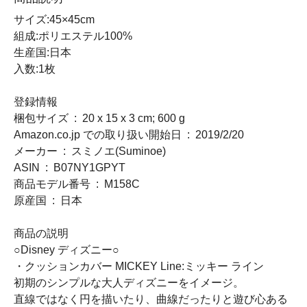
サイズ:45×45cm
組成:ポリエステル100%
生産国:日本
入数:1枚
登録情報
梱包サイズ ‏ : ‎ 20 x 15 x 3 cm; 600 g
Amazon.co.jp での取り扱い開始日 ‏ : ‎ 2019/2/20
メーカー ‏ : ‎ スミノエ(Suminoe)
ASIN ‏ : ‎ B07NY1GPYT
商品モデル番号 ‏ : ‎ M158C
原産国 ‏ : ‎ 日本
商品の説明
○Disney ディズニー○
・クッションカバー MICKEY Line:ミッキー ライン
初期のシンプルな大人ディズニーをイメージ。
直線ではなく円を描いたり、曲線だったりと遊び心ある