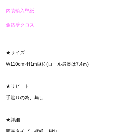
内装輸入壁紙
金箔壁クロス
★サイズ
W110cm×H1m単位(ロール最長は7.4ｍ)
★リピート
手貼りの為、無し
★詳細
商品タイプ＝壁紙 糊無し