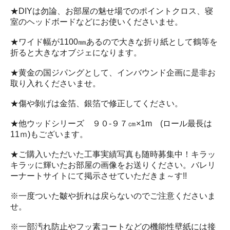
★DIYは勿論、お部屋の魅せ場でのポイントクロス、寝
室のヘッドボードなどにお使いくださいませ。
★ワイド幅が1100㎜あるので大きな折り紙として鶴等を
折ると大きなオブジェになります。
★黄金の国ジパングとして、インバウンド企画に是非お
取り入れくださいませ。
★傷や剝げは金箔、銀箔で修正してください。
★他ウッドシリーズ ９０‐９７㎝×1m (ロール最長は
11ｍ)もございます。
★ご購入いただいた工事実績写真も随時募集中！キラッ
キラッに輝いたお部屋の画像をお送りください。バレリ
ーナートサイトにて掲示させていただきま～す!!
※一度ついた皺や折れは戻らないのでご注意くださいま
せ。
※一部汚れ防止やフッ素コートなどの機能性壁紙には接